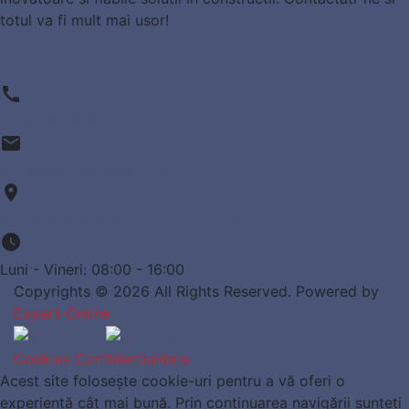
totul va fi mult mai usor!
Date de contact
call
0768 483 666
email
office@concordoptim.ro
place
Buzau, Sos Brailei ,nr 3 ,CP: 120118
watch_later
Luni - Vineri: 08:00 - 16:00
Copyrights © 2026 All Rights Reserved. Powered by
Expert-Online
Cookies
Confidentialitate
Acest site folosește cookie-uri pentru a vă oferi o
experiență cât mai bună. Prin continuarea navigării sunteți