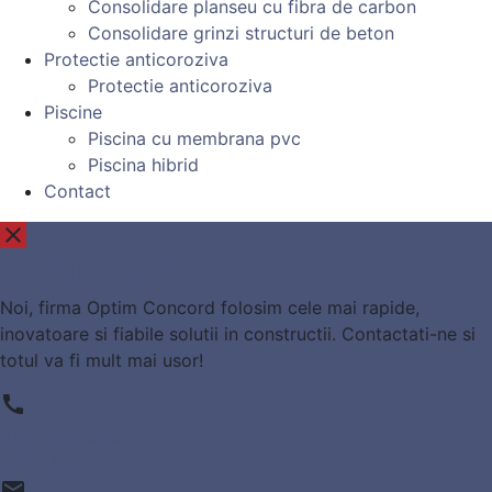
Consolidare planseu cu fibra de carbon
Consolidare grinzi structuri de beton
Protectie anticoroziva
Protectie anticoroziva
Piscine
Piscina cu membrana pvc
Piscina hibrid
Contact
close
Contact rapid
Noi, firma Optim Concord folosim cele mai rapide,
inovatoare si fiabile solutii in constructii. Contactati-ne si
totul va fi mult mai usor!
call
0768 483 666
0768 483 666
email