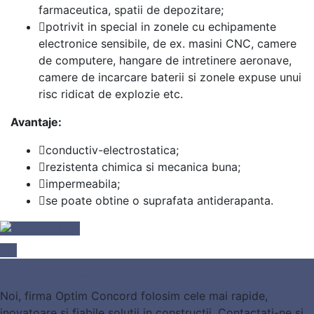
farmaceutica, spatii de depozitare;
potrivit in special in zonele cu echipamente
electronice sensibile, de ex. masini CNC, camere
de computere, hangare de intretinere aeronave,
camere de incarcare baterii si zonele expuse unui
risc ridicat de explozie etc.
Avantaje:
conductiv-electrostatica;
rezistenta chimica si mecanica buna;
impermeabila;
se poate obtine o suprafata antiderapanta.
expand_less
Pe scurt....
Noi, firma Optim Concord folosim cele mai rapide,
inovatoare si fiabile solutii in constructii. Contactati-ne si