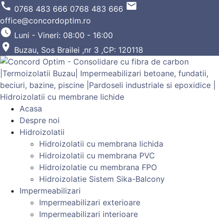
call
email
0768 483 666
0768 483 666
office@concordoptim.ro
watch_later
Luni - Vineri: 08:00 - 16:00
place
Buzau, Sos Brailei ,nr 3 ,CP: 120118
Acasa
Despre noi
Hidroizolatii
Hidroizolatii cu membrana lichida
Hidroizolatii cu membrana PVC
Hidroizolatie cu membrana FPO
Hidroizolatie Sistem Sika-Balcony
Impermeabilizari
Impermeabilizari exterioare
Impermeabilizari interioare