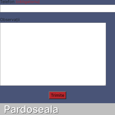
Telefon
(obligatoriu)
Please leave this field empty.
Observații
Trimite
Pardoseala